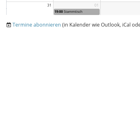
31
01
19:00
Stammtisch
Termine abonnieren
(in Kalender wie Outlook, iCal o