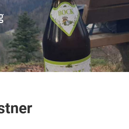
g
stner