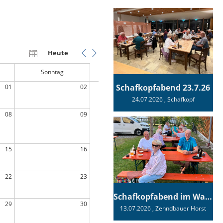
Heute
Sonntag
Schafkopfabend 23.7.26
01
02
24.07.2026
, Schafkopf
08
09
15
16
22
23
Schafkopfabend im Wagnerhaus
29
30
13.07.2026
, Zehndbauer Horst