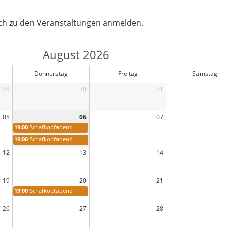
uch zu den Veranstaltungen anmelden.
August 2026
Donnerstag
Freitag
Samstag
29
30
31
05
06
07
19:00
Schafkopfabend
19:00
Schafkopfabend
12
13
14
19
20
21
19:00
Schafkopfabend
26
27
28