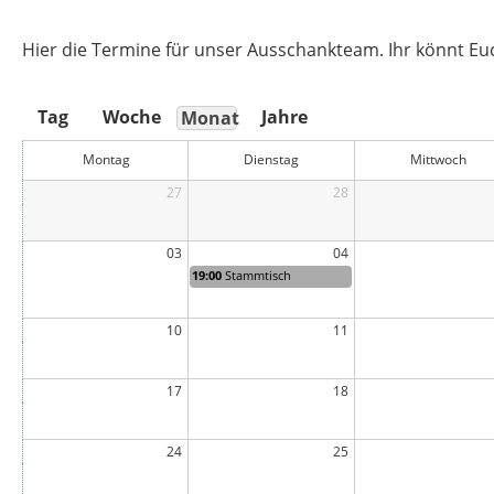
Hier die Termine für unser Ausschankteam. Ihr könnt E
Tag
Woche
Jahre
Monat
Montag
Dienstag
Mittwoch
27
28
03
04
19:00
Stammtisch
10
11
17
18
24
25