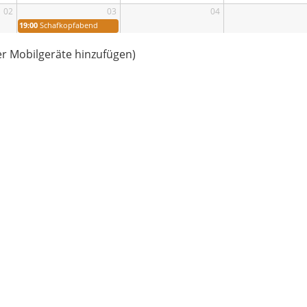
02
03
04
19:00
Schafkopfabend
der Mobilgeräte hinzufügen)